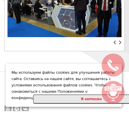
Мы используем файлы cookies для улучшения работы
сайта. Оставаясь на нашем сайте, вы соглашаетесь с
условиями использования файлов cookies. Чтобы
ознакомиться с нашими Положениями о
конфиденциальности,
нажмите здесь
.
+7 495 225 44 40
Я согласен
2026 Copyright ©
“Нортекс” - химическое сырье
Политика конфиденциальности